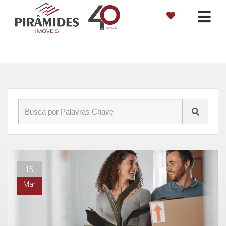
Início
»
Blog
»
Garantias Locatícias
15
Mar