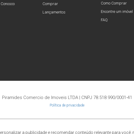
Como Comprar
 Conosco
Comprar
Encontre um imóvel
Lançamentos
FAQ
Piramides Comercio de Imoveis LTDA | CNPJ 78.518.990/0001-41
Política de privacidade
Agência CUPOLA
Feito com
pelo time da
RocketImob | Site para Imobiliária
rsonalizar a publicidade e recomendar conteúdo relevante para você,