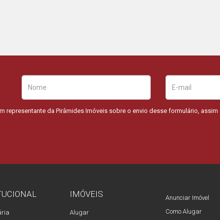
um representante da Pirâmides Imóveis sobre o envio desse formulário, assi
TUCIONAL
IMÓVEIS
Anunciar Imóvel
Como Alugar
ária
Alugar