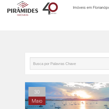
Início
»
Blog
»
Praias em Florianópolis
Imóveis em Florianópo
30
Maio