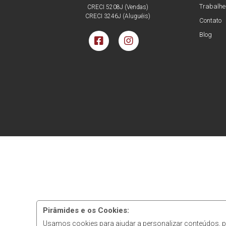
Trabalhe
CRECI 5208J (Vendas)
CRECI 3246J (Aluguéis)
Contato
Blog
Pirâmides e os Cookies:
Usamos cookies para ajudar a personalizar conteúdos, pe