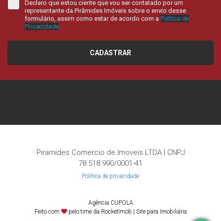
Declaro que estou ciente que vou ser contatado por um
representante da Pirâmides Imóveis sobre o envio desse
formulário, assim como estar de acordo com a
Política de
Privacidade
.
CADASTRAR
Piramides Comercio de Imoveis LTDA | CNPJ
78.518.990/0001-41
Política de privacidade
Agência CUPOLA
Feito com
pelo time da
RocketImob | Site para Imobiliária