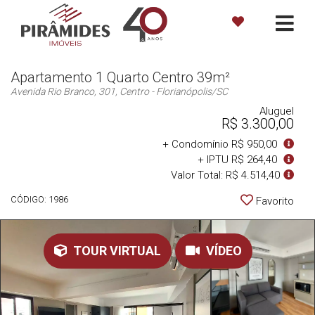
Apartamento 1 Quarto Centro 39m²
Avenida Rio Branco, 301, Centro - Florianópolis
/SC
Aluguel
R$ 3.300,00
+ Condomínio R$ 950,00
+ IPTU R$ 264,40
Valor Total: R$ 4.514,40
CÓDIGO: 1986
Favorito
TOUR VIRTUAL
VÍDEO