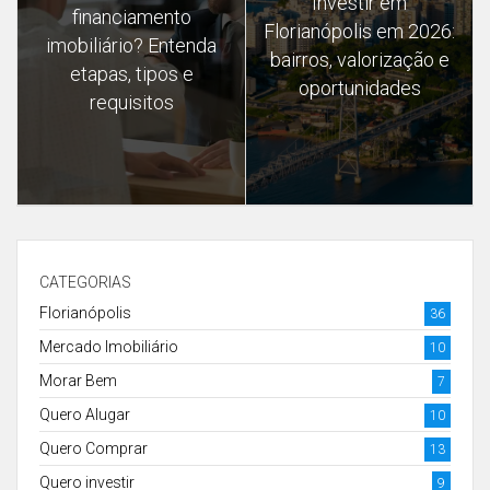
Investir em
financiamento
Florianópolis em 2026:
imobiliário? Entenda
bairros, valorização e
etapas, tipos e
oportunidades
requisitos
CATEGORIAS
Florianópolis
36
Mercado Imobiliário
10
Morar Bem
7
Quero Alugar
10
Quero Comprar
13
Quero investir
9