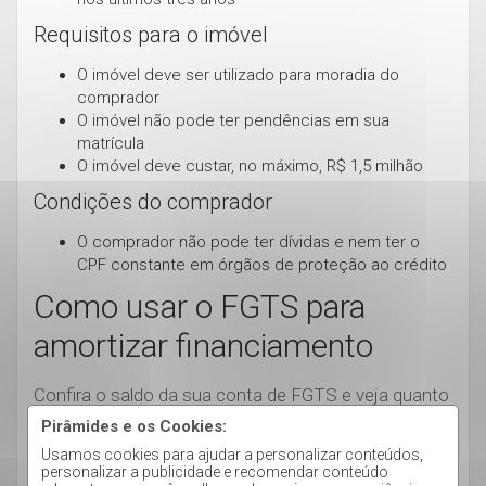
Requisitos para o imóvel
O imóvel deve ser utilizado para moradia do
comprador
O imóvel não pode ter pendências em sua
matrícula
O imóvel deve custar, no máximo, R$ 1,5 milhão
Condições do comprador
O comprador não pode ter dívidas e nem ter o
CPF constante em órgãos de proteção ao crédito
Como usar o FGTS para
amortizar financiamento
Confira o saldo da sua conta de FGTS e veja quanto
pode ser utilizado na operação de compra,
Pirâmides e os Cookies:
liquidação ou amortização de seu saldo devedor ou
Usamos cookies para ajudar a personalizar conteúdos,
personalizar a publicidade e recomendar conteúdo
ainda, das parcelas de seu contrato. Esse é o