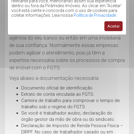
relevante para você, melhorando assim sua experiência
primeiro passo para você saber como usar FGTS
dentro ou fora da Pirâmides Imóveis. Ao clicar em “Aceitar'
você está ciente e concorda com o uso de cookies para
para compra de imóvel em Florianópolis.
coletar informações. Leia nossa
Política de Privacidade
.
Caso ainda não tenha utilizado o seu FGTS no
Aceitar
contrato, reúna a documentação e entregue na
agência do seu banco ou então em uma imobiliária
de sua confiança. Normalmente essas empresas
podem agilizar o atendimento, pois já têm a
expertise necessária sobre os processos de compra
de imóvel com o FGTS.
Veja abaixo a documentação necessária:
Documento oficial de identificação.
Extrato de conta vinculada ao FGTS.
Carteira de trabalho para comprovar o tempo de
trabalho sob o regime do FGTS.
Se você é trabalhador avulso, declaração do
órgão gestor da mão de obra ou do sindicato.
Declaração de Imposto de Renda Pessoa Física –
DIRPF. No caso de trabalhador casado ou em