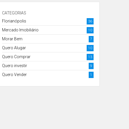
CATEGORIAS
Florianópolis
36
Mercado Imobiliário
10
Morar Bem
7
Quero Alugar
10
Quero Comprar
13
Quero investir
9
Quero Vender
1