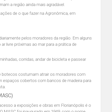
ornam a região ainda mais agradável.
dicações de o que fazer na Agronômica, em
 diariamente pelos moradores da região. Em alguns
r livre próximas ao mar para a prática de
hadas, corridas, andar de bicicleta e passear
s e botecos costumam atrair os moradores com
m espaços cobertos com bancos de madeira para
sta.
(MASC)
 acesso a exposições e obras em Florianópolis é o
. O MASC foi inaugurado em 1949, com o nome